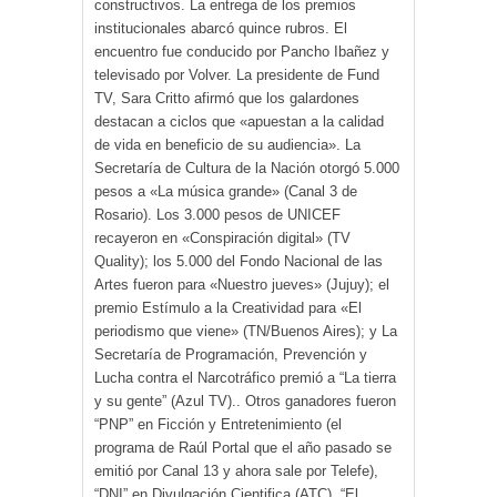
constructivos. La entrega de los premios
institucionales abarcó quince rubros. El
encuentro fue conducido por Pancho Ibañez y
televisado por Volver. La presidente de Fund
TV, Sara Critto afirmó que los galardones
destacan a ciclos que «apuestan a la calidad
de vida en beneficio de su audiencia». La
Secretaría de Cultura de la Nación otorgó 5.000
pesos a «La música grande» (Canal 3 de
Rosario). Los 3.000 pesos de UNICEF
recayeron en «Conspiración digital» (TV
Quality); los 5.000 del Fondo Nacional de las
Artes fueron para «Nuestro jueves» (Jujuy); el
premio Estímulo a la Creatividad para «El
periodismo que viene» (TN/Buenos Aires); y La
Secretaría de Programación, Prevención y
Lucha contra el Narcotráfico premió a “La tierra
y su gente” (Azul TV).. Otros ganadores fueron
“PNP” en Ficción y Entretenimiento (el
programa de Raúl Portal que el año pasado se
emitió por Canal 13 y ahora sale por Telefe),
“DNI” en Divulgación Cientifica (ATC), “El