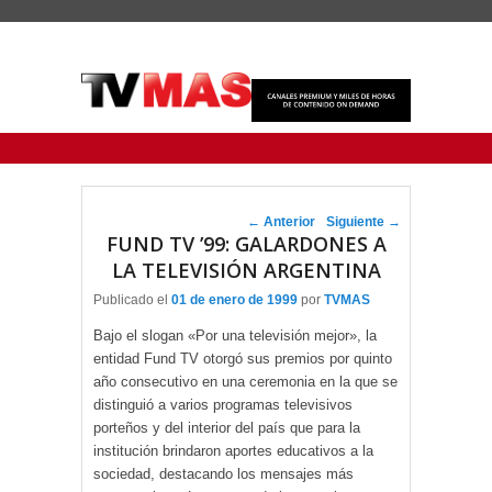
Menu Principal
Saltar al contenido principal
Ir al contenido secundario
Navegador de artículos
←
Anterior
Siguiente
→
FUND TV ’99: GALARDONES A
LA TELEVISIÓN ARGENTINA
Publicado el
01 de enero de 1999
por
TVMAS
Bajo el slogan «Por una televisión mejor», la
entidad Fund TV otorgó sus premios por quinto
año consecutivo en una ceremonia en la que se
distinguió a varios programas televisivos
porteños y del interior del país que para la
institución brindaron aportes educativos a la
sociedad, destacando los mensajes más