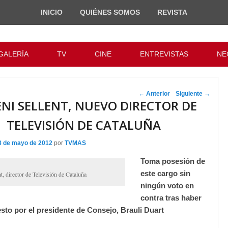
INICIO
QUIÉNES SOMOS
REVISTA
GALERÍA
TV
CINE
ENTREVISTAS
NE
Navegador de
←
Anterior
Siguiente
→
NI SELLENT, NUEVO DIRECTOR DE
artículos
TELEVISIÓN DE CATALUÑA
8 de mayo de 2012
por
TVMAS
Toma posesión de
este cargo sin
t, director de Televisión de Cataluña
ningún voto en
contra tras haber
sto por el presidente de Consejo, Brauli Duart