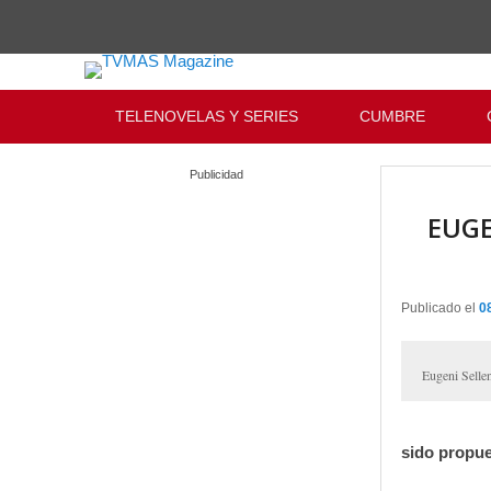
Menu Principal
Saltar al contenido principal
Ir al contenido secundario
TELENOVELAS Y SERIES
CUMBRE
Publicidad
EUGE
Publicado el
0
Eugeni Sellen
sido propue