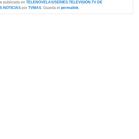
ue publicada en
TELENOVELAS/SERIES
,
TELEVISIÓN
,
TV DE
S NOTICIAS
por
TVMAS
. Guarda el
permalink
.