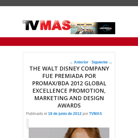
Menu Principal
Saltar al contenido principal
Ir al contenido secundario
Navegador de artículos
←
Anterior
Siguiente
→
THE WALT DISNEY COMPANY
FUE PREMIADA POR
PROMAX/BDA 2012 GLOBAL
EXCELLENCE PROMOTION,
MARKETING AND DESIGN
AWARDS
Publicado el
18 de junio de 2012
por
TVMAS