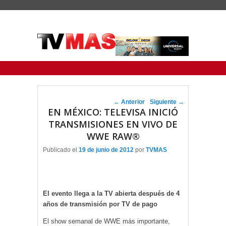
Menu Principal
Saltar al contenido principal
Ir al contenido secundario
Navegador de artículos
←
Anterior
Siguiente
→
EN MÉXICO: TELEVISA INICIÓ
TRANSMISIONES EN VIVO DE
WWE RAW®
Publicado el
19 de junio de 2012
por
TVMAS
El evento llega a la TV abierta después de 4
años de transmisión por TV de pago
El show semanal de WWE más importante,