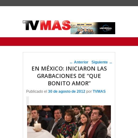
Menu Principal
Saltar al contenido principal
Ir al contenido secundario
Navegador de artículos
←
Anterior
Siguiente
→
EN MÉXICO: INICIARON LAS
GRABACIONES DE “QUE
BONITO AMOR”
Publicado el
30 de agosto de 2012
por
TVMAS