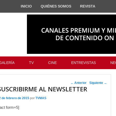
INICIO
QUIÉNES SOMOS
REVISTA
GALERÍA
TV
CINE
ENTREVISTAS
NE
Navegador de
←
Anterior
Siguiente
→
SUSCRIBIRME AL NEWSLETTER
artículos
2 de febrero de 2015
por
TVMAS
act form=5]