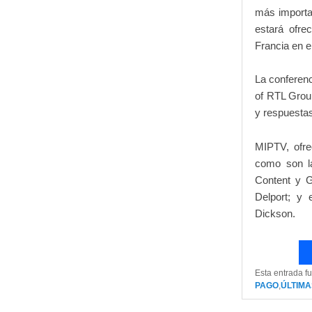
más importa
estará ofre
Francia en el
La conferenci
of RTL Group
y respuesta
MIPTV, ofre
como son la
Content y G
Delport; y 
Dickson.
Esta entrada f
PAGO
,
ÚLTIMA