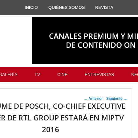
INICIO
QUIÉNES SOMOS
REVISTA
GALERÍA
TV
CINE
ENTREVISTAS
NE
Navegador de
←
Anterior
Siguiente
→
ME DE POSCH, CO-CHIEF EXECUTIVE
artículos
ER DE RTL GROUP ESTARÁ EN MIPTV
2016