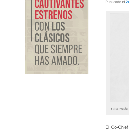
Publicado el
2
Gillaume de
El Co-Chief