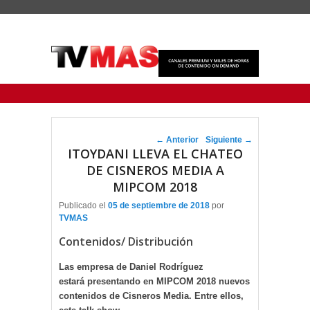
Menu Principal
Saltar al contenido principal
Ir al contenido secundario
Navegador de artículos
←
Anterior
Siguiente
→
ITOYDANI LLEVA EL CHATEO
DE CISNEROS MEDIA A
MIPCOM 2018
Publicado el
05 de septiembre de 2018
por
TVMAS
Contenidos/ Distribución
Las empresa de Daniel Rodríguez
estará presentando en MIPCOM 2018 nuevos
contenidos de Cisneros Media. Entre ellos,