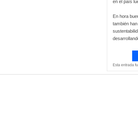
en el país l
En hora bue
también han 
sustentabili
desarrolland
Esta entrada f