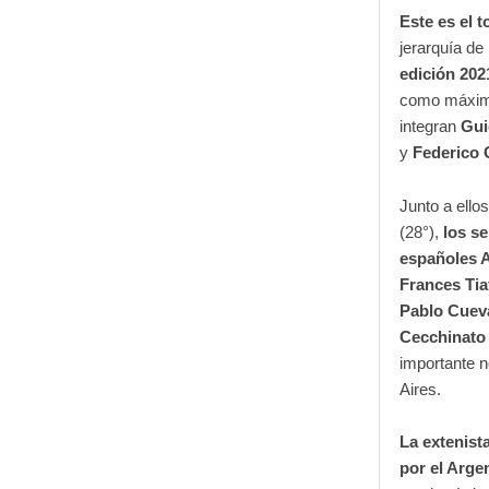
Este es el 
jerarquía de 
edición 202
como máximo
integran
Gui
y
Federico 
Junto a ello
(28°),
los s
españoles 
Frances Tia
Pablo Cuev
Cecchinato
importante 
Aires.
La extenista
por el Arg