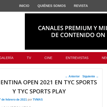
INICIO
QUIÉNES SOMOS
REVISTA
GALERÍA
TV
CINE
ENTREVISTAS
NE
Navegador de
←
Anterior
Siguiente
→
GENTINA OPEN 2021 EN TYC SPORTS
artículos
Y TYC SPORTS PLAY
7 de febrero de 2021
por
TVMAS