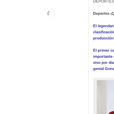
DEPORTES
Deportes ¡
El legendar
clasificaci
producción 
El primer c
importante 
vivo por dí
genial Gon