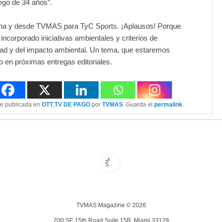
uego de 34 años”.
na y desde TVMAS para TyC Sports. ¡Aplausos! Porque
incorporado iniciativas ambientales y criterios de
dad y del impacto ambiental. Un tema, que estaremos
o en próximas entregas editoriales.
ue publicada en
OTT
,
TV DE PAGO
por
TVMAS
. Guarda el
permalink
.
TVMAS Magazine © 2026
200 SE 15th Road Suite 15B, Miami 33129