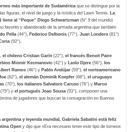
torneo más importante de Sudamérica
que se distingue por la
las figuras, el nivel de juego y la mística del Lawn Tennis.
La
1 tiene al “Peque” Diego Schwartzman
(N° 9 del mundo)
 favorito y abanderado de la armada argentina que también
do Pella
(44°),
Federico Delbonis
(77°),
Juan Londero
(81°)
Coria
(92°).
s,
el chileno Cristian Garín
(22°),
el francés Benoit Paire
erbios Miomir Kecmanovic
(42°) y
Laslo Djere
(56°),
los
Albert Ramos
(46°) y
Pablo Andújar
(59°),
el norteamericano
foe
(62°),
el alemán Dominik Koepfer
(68°),
el uruguayo
as
(70°),
los italianos Salvatore Caruso
(76°) y
Marco
(79°) y
el portugués Joao Sousa
(93°), componen una
nómina de jugadores que buscan la consagración en Buenos
 argentina y leyenda mundial, Gabriela Sabatini está feliz
entina Open
y dijo que «Era necesario tener este tipo de torneos