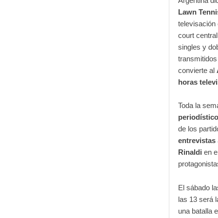
Argentina di
Lawn Tenni
televisación
court centra
singles y d
transmitidos
convierte al
horas telev
Toda la sema
periodístic
de los parti
entrevistas
Rinaldi
en el
protagonista
El sábado la
las 13 será l
una batalla 