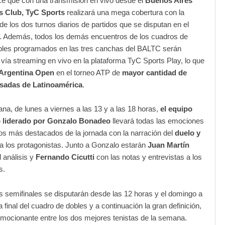
ce que con una transmisión en vivo desde el
Buenos Aires
s Club, TyC Sports
realizará una mega cobertura con la
 de los dos turnos diarios de partidos que se disputan en el
l. Además, todos los demás encuentros de los cuadros de
obles programados en las tres canchas del BALTC serán
 vía streaming en vivo en la plataforma TyC Sports Play, lo que
Argentina Open
en el torneo ATP de
mayor cantidad de
isadas de Latinoamérica
.
na, de lunes a viernes a las 13 y a las 18 horas,
el equipo
o liderado por Gonzalo Bonadeo
llevará todas las emociones
dos más destacados de la jornada con la narración del
duelo y
a los protagonistas. Junto a Gonzalo estarán
Juan Martín
 análisis y
Fernando Cicutti
con las notas y entrevistas a los
s.
s semifinales se disputarán desde las 12 horas y el domingo a
a final del cuadro de dobles y a continuación la gran definición,
emocionante entre los dos mejores tenistas de la semana.