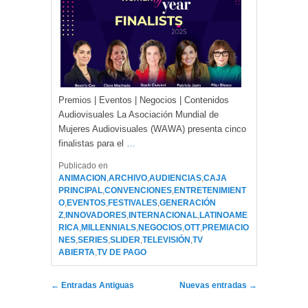
Premios | Eventos | Negocios | Contenidos
Audiovisuales La Asociación Mundial de
Mujeres Audiovisuales (WAWA) presenta cinco
finalistas para el
…
Publicado en
ANIMACION
,
ARCHIVO
,
AUDIENCIAS
,
CAJA
PRINCIPAL
,
CONVENCIONES
,
ENTRETENIMIENT
O
,
EVENTOS
,
FESTIVALES
,
GENERACIÓN
Z
,
INNOVADORES
,
INTERNACIONAL
,
LATINOAME
RICA
,
MILLENNIALS
,
NEGOCIOS
,
OTT
,
PREMIACIO
NES
,
SERIES
,
SLIDER
,
TELEVISIÓN
,
TV
ABIERTA
,
TV DE PAGO
Navegador de artículos
←
Entradas Antiguas
Nuevas entradas
→