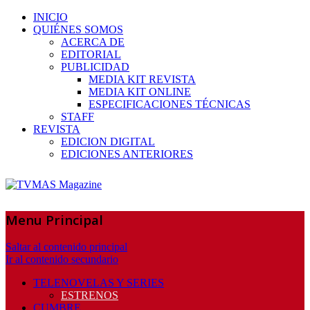
INICIO
QUIÉNES SOMOS
ACERCA DE
EDITORIAL
PUBLICIDAD
MEDIA KIT REVISTA
MEDIA KIT ONLINE
ESPECIFICACIONES TÉCNICAS
STAFF
REVISTA
EDICION DIGITAL
EDICIONES ANTERIORES
Menu Principal
Saltar al contenido principal
Ir al contenido secundario
TELENOVELAS Y SERIES
ESTRENOS
CUMBRE