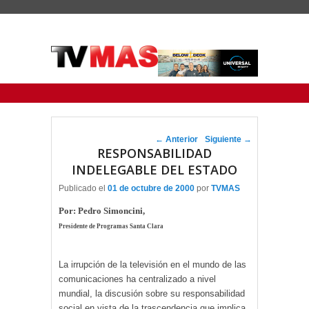
Menu Principal
Saltar al contenido principal
Ir al contenido secundario
Navegador de artículos
←
Anterior
Siguiente
→
RESPONSABILIDAD
INDELEGABLE DEL ESTADO
Publicado el
01 de octubre de 2000
por
TVMAS
Por: Pedro Simoncini,
Presidente de Programas Santa Clara
La irrupción de la televisión en el mundo de las
comunicaciones ha centralizado a nivel
mundial, la discusión sobre su responsabilidad
social en vista de la trascendencia que implica