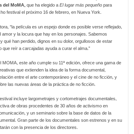
os del MoMA,
que ha elegido a
El lugar más pequeño
para
cho festival el próximo 16 de febrero, en Nueva York.
tora, “la película es un espejo donde es posible verse reflejado,
 el amor y la locura que hay en los personajes. Sabemos
y qué han perdido, dignos en su dolor, orgullosos de estar
o que reír a carcajadas ayuda a curar el alma.”
del MOMA, este año cumple su 11ª edición, ofrece una gama de
reativas que extienden la idea de la forma documental,
elación entre el arte contemporáneo y el cine de no ficción, y
obre las nuevas áreas de la práctica de no ficción.
festival incluye largometrajes y cortometrajes documentales,
ctiva de obras procedentes de 30 años de activismo en
municación, y un seminario sobre la base de datos de la
umental. Gran parte de los documentales son estrenos y en su
arán con la presencia de los directores.