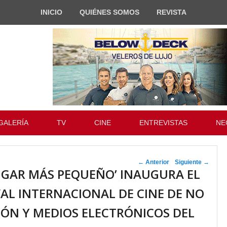
INICIO
QUIÉNES SOMOS
REVISTA
GALERÍA
TV
CINE
ENTREVISTAS
NE
Navegador de
←
Anterior
Siguiente
→
LUGAR MÁS PEQUEÑO’ INAUGURA EL
artículos
VAL INTERNACIONAL DE CINE DE NO
IÓN Y MEDIOS ELECTRÓNICOS DEL