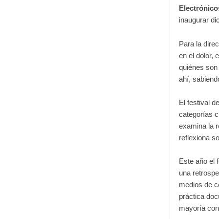
Electrónic
inaugurar di
Para la direc
en el dolor,
quiénes son 
ahí, sabiend
El festival 
categorías c
examina la r
reflexiona s
Este año el 
una retrospe
medios de co
práctica doc
mayoría cont