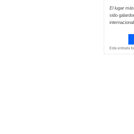
El lugar má
sido galard
internaciona
Esta entrada f