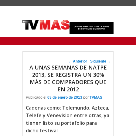
Menu Principal
Saltar al contenido principal
Ir al contenido secundario
Navegador de artículos
←
Anterior
Siguiente
→
A UNAS SEMANAS DE NATPE
2013, SE REGISTRA UN 30%
MÁS DE COMPRADORES QUE
EN 2012
Publicado el
03 de enero de 2013
por
TVMAS
Cadenas como: Telemundo, Azteca,
Telefe y Venevision entre otras, ya
tienen listo su portafolio para
dicho festival