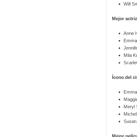
Will S
Mejor actriz
Anne 
Emma 
Jennif
Mila K
Scarle
Ícono del ci
Emma
Maggi
Meryl 
Michell
Susan
Mejor pelíc