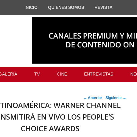
INICIO
QUIÉNES SOMOS
REVISTA
GALERÍA
TV
CINE
ENTREVISTAS
NE
Navegador de
←
Anterior
Siguiente
→
ATINOAMÉRICA: WARNER CHANNEL
artículos
NSMITIRÁ EN VIVO LOS PEOPLE’S
CHOICE AWARDS