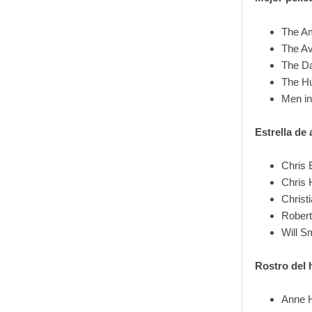
The A
The A
The Da
The H
Men in
Estrella de 
Chris 
Chris
Christ
Robert
Will S
Rostro del 
Anne H