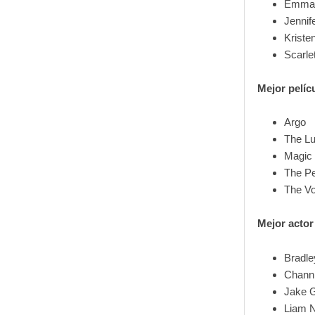
Emma 
Jennif
Kriste
Scarle
Mejor pelíc
Argo
The L
Magic
The Pe
The V
Mejor actor
Bradle
Chann
Jake G
Liam 