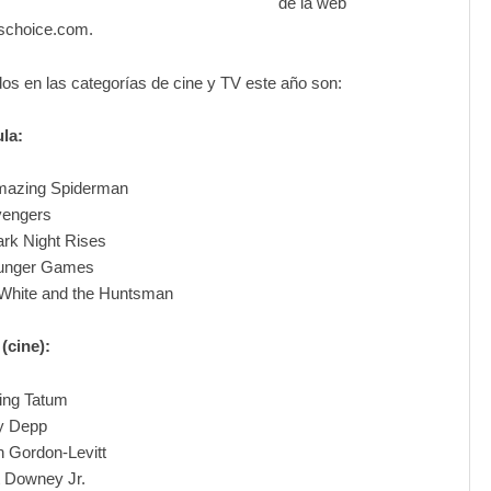
de la web
schoice.com.
s en las categorías de cine y TV este año son:
ula:
mazing Spiderman
vengers
rk Night Rises
unger Games
White and the Huntsman
(cine):
ing Tatum
y Depp
 Gordon-Levitt
 Downey Jr.