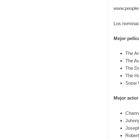
www.people
Los nominado
Mejor pelíc
The A
The A
The Da
The H
Snow 
Mejor actor 
Chann
Johnn
Joseph
Robert