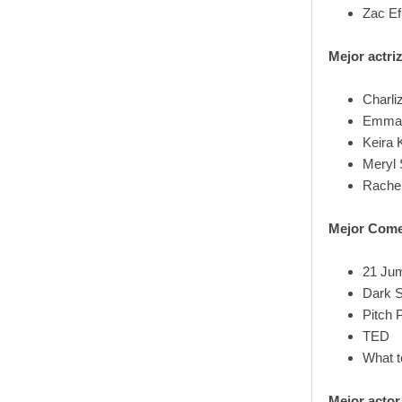
Zac Ef
Mejor actri
Charli
Emma 
Keira 
Meryl 
Rache
Mejor Comed
21 Jum
Dark 
Pitch 
TED
What t
Mejor actor