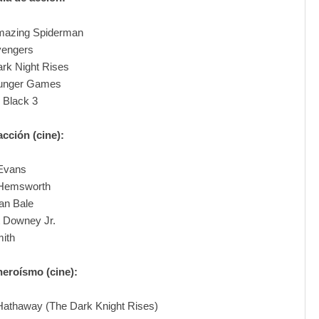
mazing Spiderman
vengers
rk Night Rises
unger Games
 Black 3
acción (cine):
Evans
 Hemsworth
ian Bale
 Downey Jr.
mith
heroísmo (cine):
athaway (The Dark Knight Rises)