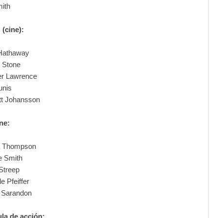
mith
 (cine):
Hathaway
Stone
er Lawrence
unis
tt Johansson
ne:
 Thompson
e Smith
Streep
e Pfeiffer
 Sarandon
ula de acción: