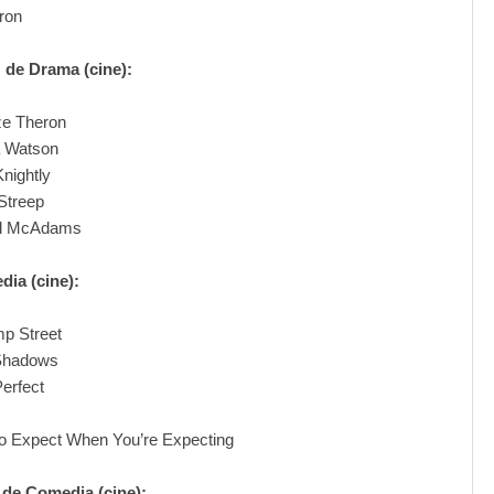
ron
z de Drama (cine):
ze Theron
Watson
Knightly
Streep
l McAdams
ia (cine):
p Street
Shadows
Perfect
o Expect When You’re Expecting
 de Comedia (cine):