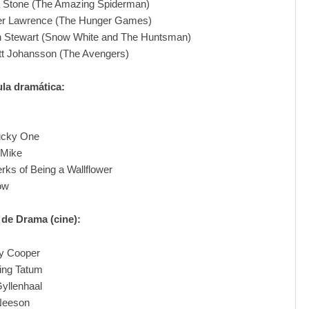
Stone (The Amazing Spiderman)
er Lawrence (The Hunger Games)
n Stewart (Snow White and The Huntsman)
tt Johansson (The Avengers)
ula dramática:
ucky One
 Mike
rks of Being a Wallflower
ow
 de Drama (cine):
y Cooper
ing Tatum
yllenhaal
Neeson