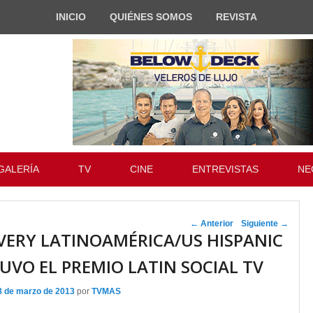
INICIO
QUIÉNES SOMOS
REVISTA
GALERÍA
TV
CINE
ENTREVISTAS
NE
Navegador de
←
Anterior
Siguiente
→
VERY LATINOAMÉRICA/US HISPANIC
artículos
UVO EL PREMIO LATIN SOCIAL TV
8 de marzo de 2013
por
TVMAS