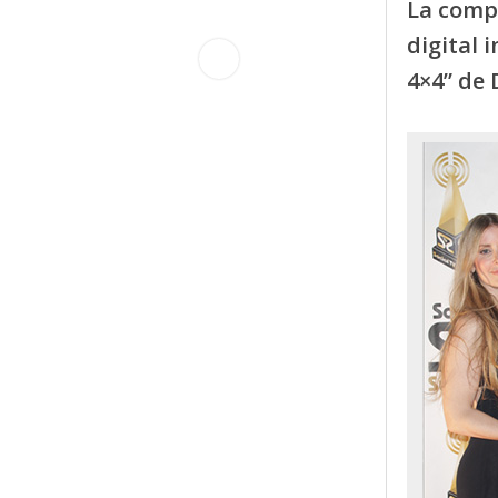
La comp
digital 
4×4” de 