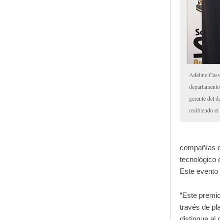
Adeline Cassi
departamento
gerente del 
recibiendo el
compañías de
tecnológico d
Este evento 
“Este premio
través de pl
distingue al