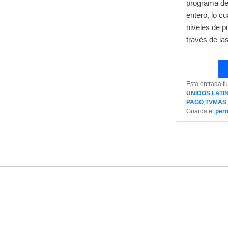
programa de
entero, lo cu
niveles de p
través de la
Esta entrada f
UNIDOS
,
LATI
PAGO
,
TVMAS
,
Guarda el
per