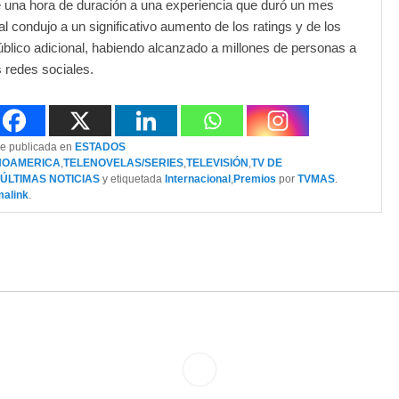
 una hora de duración a una experiencia que duró un mes
al condujo a un significativo aumento de los ratings y de los
úblico adicional, habiendo alcanzado a millones de personas a
s redes sociales.
ue publicada en
ESTADOS
NOAMERICA
,
TELENOVELAS/SERIES
,
TELEVISIÓN
,
TV DE
ÚLTIMAS NOTICIAS
y etiquetada
Internacional
,
Premios
por
TVMAS
.
malink
.