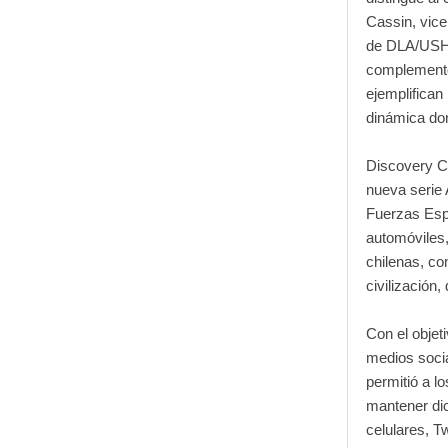
Cassin, vice
de DLA/USH.
complemento 
ejemplifican
dinámica don
Discovery C
nueva serie 
Fuerzas Espe
automóviles,
chilenas, co
civilización,
Con el objeti
medios socia
permitió a l
mantener dic
celulares, T