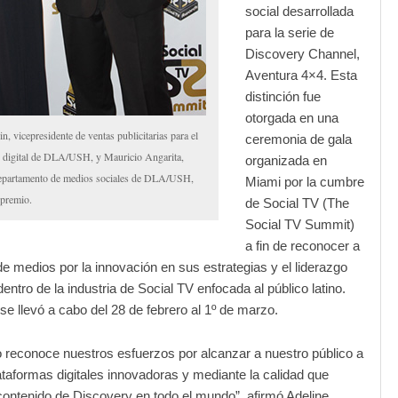
social desarrollada
para la serie de
Discovery Channel,
Aventura 4×4. Esta
distinción fue
otorgada en una
n, vicepresidente de ventas publicitarias para el
ceremonia de gala
 digital de DLA/USH, y Mauricio Angarita,
organizada en
departamento de medios sociales de DLA/USH,
Miami por la cumbre
 premio.
de Social TV (The
Social TV Summit)
a fin de reconocer a
 medios por la innovación en sus estrategias y el liderazgo
entro de la industria de Social TV enfocada al público latino.
se llevó a cabo del 28 de febrero al 1º de marzo.
 reconoce nuestros esfuerzos por alcanzar a nuestro público a
ataformas digitales innovadoras y mediante la calidad que
 contenido de Discovery en todo el mundo”, afirmó Adeline