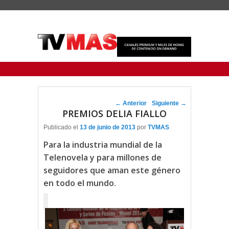
Menu Principal
Saltar al contenido principal
Ir al contenido secundario
Navegador de artículos
←
Anterior
Siguiente
→
PREMIOS DELIA FIALLO
Publicado el
13 de junio de 2013
por
TVMAS
Para la industria mundial de la
Telenovela y para millones de
seguidores que aman este género
en todo el mundo.