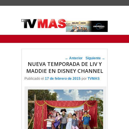
Menu Principal
Saltar al contenido principal
Ir al contenido secundario
Navegador de artículos
←
Anterior
Siguiente
→
NUEVA TEMPORADA DE LIV Y
MADDIE EN DISNEY CHANNEL
Publicado el
17 de febrero de 2015
por
TVMAS