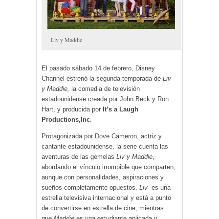
Liv y Maddie
El pasado sábado 14 de febrero, Disney
Channel estrenó la segunda temporada de
Liv
y
Maddie,
la comedia de televisión
estadounidense creada por John Beck y Ron
Hart, y producida por
It’s a Laugh
Productions,Inc
.
Protagonizada por Dove Cameron, actriz y
cantante estadounidense, la serie cuenta las
aventuras de
las gemelas
Liv y
Maddie
,
abordando el vínculo irrompible que comparten,
aunque con personalidades, aspiraciones y
sueños completamente opuestos.
Liv
es una
estrella televisiva internacional y está a punto
de convertirse en estrella de cine, mientras
que
Maddie
es una estudiante aplicada y