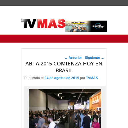
Menu Principal
Saltar al contenido principal
Ir al contenido secundario
Navegador de artículos
←
Anterior
Siguiente
→
ABTA 2015 COMIENZA HOY EN
BRASIL
Publicado el
04 de agosto de 2015
por
TVMAS