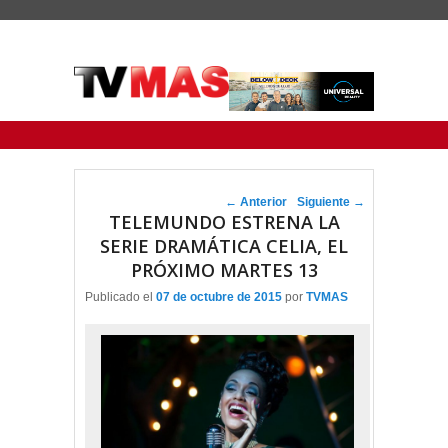
Menu Principal
Saltar al contenido principal
Ir al contenido secundario
Navegador de artículos
←
Anterior
Siguiente
→
TELEMUNDO ESTRENA LA
SERIE DRAMÁTICA CELIA, EL
PRÓXIMO MARTES 13
Publicado el
07 de octubre de 2015
por
TVMAS