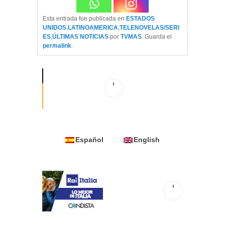
Esta entrada fue publicada en
ESTADOS
UNIDOS
,
LATINOAMERICA
,
TELENOVELAS/SERI
ES
,
ÚLTIMAS NOTICIAS
por
TVMAS
. Guarda el
permalink
.
Español
English