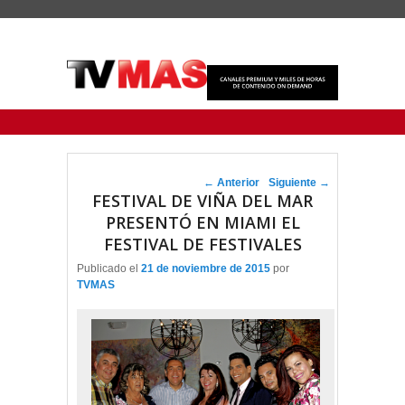
Menu Principal
Saltar al contenido principal
Ir al contenido secundario
Navegador de artículos
←
Anterior
Siguiente
→
FESTIVAL DE VIÑA DEL MAR
PRESENTÓ EN MIAMI EL
FESTIVAL DE FESTIVALES
Publicado el
21 de noviembre de 2015
por
TVMAS