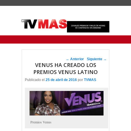
Menu Principal
Saltar al contenido principal
Ir al contenido secundario
Navegador de artículos
←
Anterior
Siguiente
→
VENUS HA CREADO LOS
PREMIOS VENUS LATINO
Publicado el
25 de abril de 2016
por
TVMAS
Premios Venus