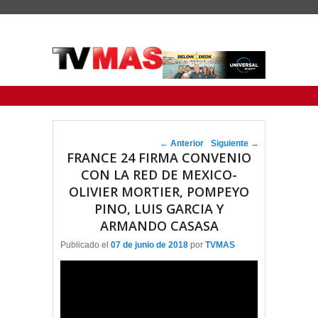
Menu Principal
Saltar al contenido principal
Ir al contenido secundario
Navegador de artículos
←
Anterior
Siguiente
→
FRANCE 24 FIRMA CONVENIO
CON LA RED DE MEXICO-
OLIVIER MORTIER, POMPEYO
PINO, LUIS GARCIA Y
ARMANDO CASASA
Publicado el
07 de junio de 2018
por
TVMAS