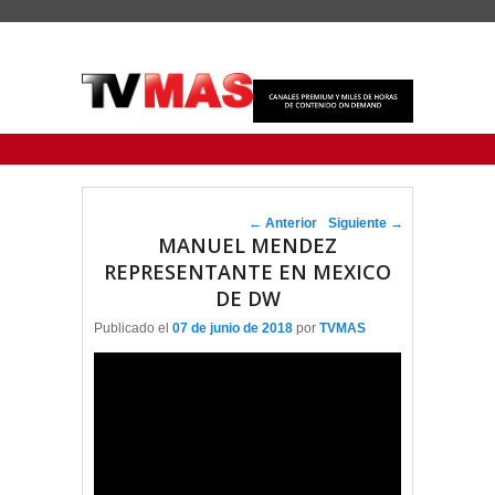
Menu Principal
Saltar al contenido principal
Ir al contenido secundario
Navegador de artículos
←
Anterior
Siguiente
→
MANUEL MENDEZ
REPRESENTANTE EN MEXICO
DE DW
Publicado el
07 de junio de 2018
por
TVMAS