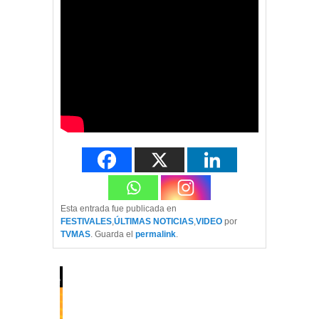
Esta entrada fue publicada en
FESTIVALES
,
ÚLTIMAS NOTICIAS
,
VIDEO
por
TVMAS
. Guarda el
permalink
.