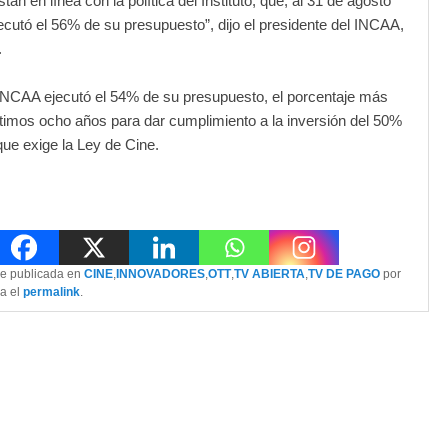
stán en línea con la política del Instituto, que, al 31 de agosto
jecutó el 56% de su presupuesto”, dijo el presidente del INCAA,
.
INCAA ejecutó el 54% de su presupuesto, el porcentaje más
últimos ocho años para dar cumplimiento a la inversión del 50%
ue exige la Ley de Cine.
ue publicada en
CINE
,
INNOVADORES
,
OTT
,
TV ABIERTA
,
TV DE PAGO
por
da el
permalink
.