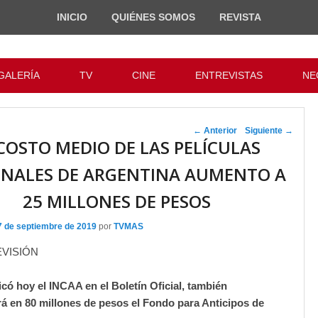
INICIO
QUIÉNES SOMOS
REVISTA
GALERÍA
TV
CINE
ENTREVISTAS
NE
Navegador de
←
Anterior
Siguiente
→
 COSTO MEDIO DE LAS PELÍCULAS
artículos
NALES DE ARGENTINA AUMENTO A
25 MILLONES DE PESOS
7 de septiembre de 2019
por
TVMAS
EVISIÓN
có hoy el INCAA en el Boletín Oficial, también
á en 80 millones de pesos el Fondo para Anticipos de