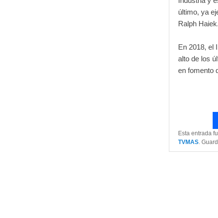
Industria y e
último, ya e
Ralph Haiek
En 2018, el 
alto de los 
en fomento q
Esta entrada f
TVMAS
. Guar