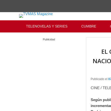
Menu Principal
Saltar al contenido principal
Ir al contenido secundario
TELENOVELAS Y SERIES
CUMBRE
Publicidad
EL
NACIO
Publicado el
0
CINE / TEL
Según publi
incrementar