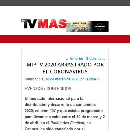
Menu Principal
Saltar al contenido principal
Ir al contenido secundario
Navegador de artículos
←
Anterior
Siguiente
→
MIPTV 2020 ARRASTRADO POR
EL CORONAVIRUS
Publicado el
10 de marzo de 2020
por
TVMAS
EVENTOS / CONTENIDOS
El mercado internacional para la
distribución y desarrollo de contenidos
2020, edición #57 y que estaba programado
para llevarse a cabo entre el 30 de marzo y 2
de abril, en el
Paláis des Festival
, en
Cannes, ha sido cancelado por el