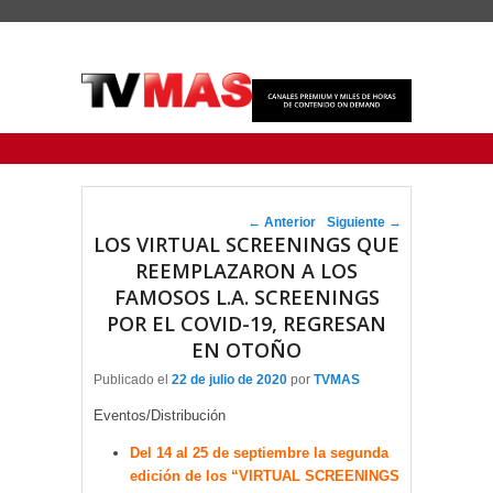
Menu Principal
Saltar al contenido principal
Ir al contenido secundario
Navegador de artículos
←
Anterior
Siguiente
→
LOS VIRTUAL SCREENINGS QUE
REEMPLAZARON A LOS
FAMOSOS L.A. SCREENINGS
POR EL COVID-19, REGRESAN
EN OTOÑO
Publicado el
22 de julio de 2020
por
TVMAS
Eventos/Distribución
Del 14 al 25 de septiembre la segunda
edición de los “VIRTUAL SCREENINGS