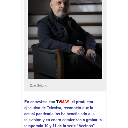
Elias Solorio
En entrevista con
TV
MAS
, el productor
ejecutivo de Televisa, reconoció que la
actual pandemia los ha beneficiado a la
televisión y en enero comienzan a grabar la
temporada 10 y 11 de la serie “Vecinos”