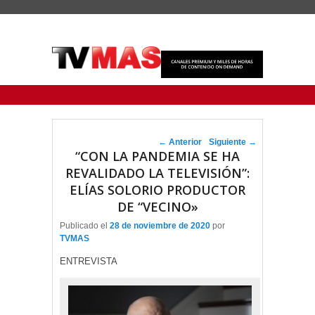
Menu Principal
Saltar al contenido principal
Ir al contenido secundario
Navegador de artículos
←
Anterior
Siguiente
→
“CON LA PANDEMIA SE HA
REVALIDADO LA TELEVISIÓN”:
ELÍAS SOLORIO PRODUCTOR
DE “VECINO»
Publicado el
28 de noviembre de 2020
por
TVMAS
ENTREVISTA