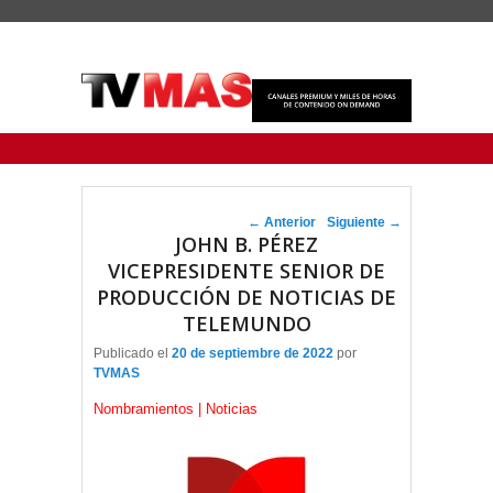
Menu Principal
Saltar al contenido principal
Ir al contenido secundario
Navegador de artículos
←
Anterior
Siguiente
→
JOHN B. PÉREZ
VICEPRESIDENTE SENIOR DE
PRODUCCIÓN DE NOTICIAS DE
TELEMUNDO
Publicado el
20 de septiembre de 2022
por
TVMAS
Nombramientos | Noticias