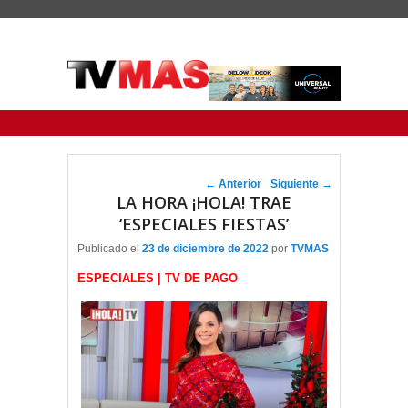
Menu Principal
Saltar al contenido principal
Ir al contenido secundario
Navegador de artículos
←
Anterior
Siguiente
→
LA HORA ¡HOLA! TRAE
‘ESPECIALES FIESTAS’
Publicado el
23 de diciembre de 2022
por
TVMAS
ESPECIALES | TV DE PAGO