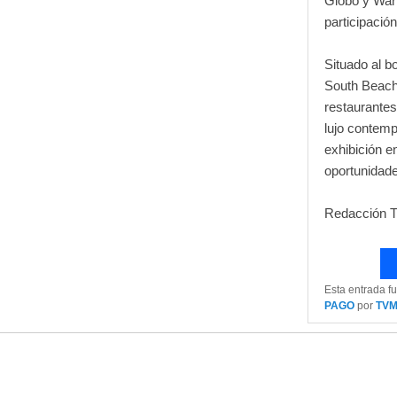
Globo y War
participación
Situado al b
South Beach
restaurantes
lujo contem
exhibición e
oportunidade
Redacción
Esta entrada f
PAGO
por
TV