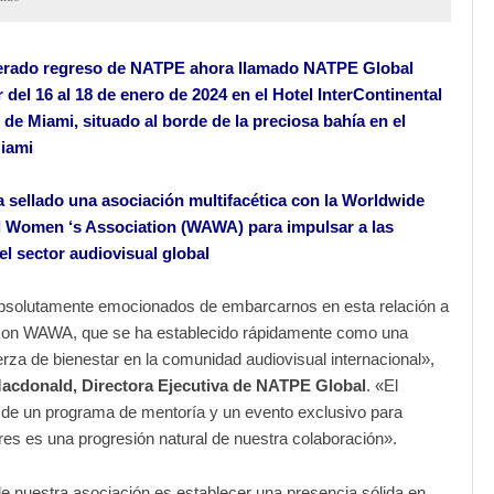
erado regreso de NATPE ahora llamado NATPE Global
r del 16 al 18 de enero de 2024 en el Hotel InterContinental
 de Miami, situado al borde de la preciosa bahía en el
Miami
a sellado una asociación multifacética con la Worldwide
 Women ‘s Association (WAWA) para impulsar a las
el sector audiovisual global
solutamente emocionados de embarcarnos en esta relación a
 con WAWA, que se ha establecido rápidamente como una
rza de bienestar en la comunidad audiovisual internacional»,
Macdonald, Directora Ejecutiva de NATPE Global
. «El
 de un programa de mentoría y un evento exclusivo para
res es una progresión natural de nuestra colaboración».
e nuestra asociación es establecer una presencia sólida en