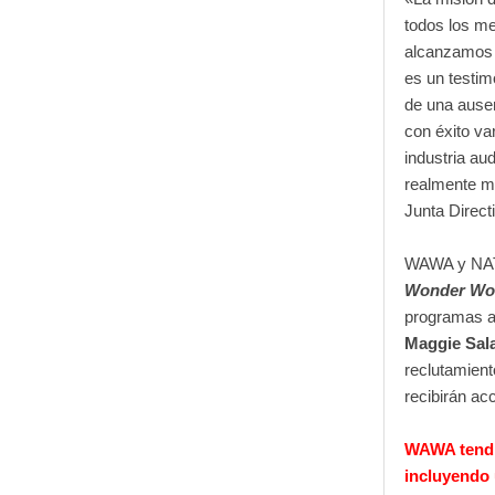
todos los me
alcanzamos u
es un testi
de una ause
con éxito va
industria au
realmente má
Junta Direc
WAWA y NATP
Wonder W
programas au
Maggie Sala
reclutamient
recibirán ac
WAWA tendr
incluyendo 