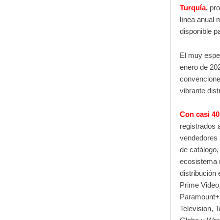
Turquía
,
pro
línea anual 
disponible p
El muy esper
enero de 202
convencione
vibrante dist
Con casi 4
registrados 
vendedores 
de catálogo,
ecosistema m
distribución
Prime Video
Paramount+,
Television, 