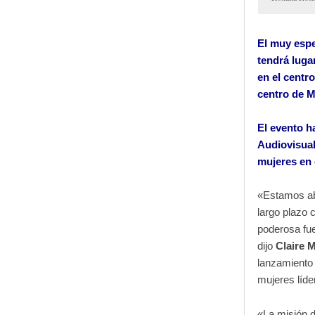
El muy esp
tendrá luga
en el centro
centro de 
El evento h
Audiovisual
mujeres en 
«Estamos ab
largo plazo
poderosa fue
dijo
Claire 
lanzamiento
mujeres líde
«La misión d