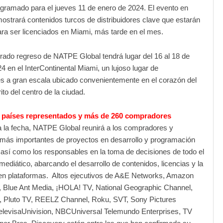
gramado para el jueves 11 de enero de 2024. El evento en
mostrará contenidos turcos de distribuidores clave que estarán
ara ser licenciados en Miami, más tarde en el mes.
ado regreso de NATPE Global tendrá lugar del 16 al 18 de
4 en el InterContinental Miami, un lujoso lugar de
s a gran escala ubicado convenientemente en el corazón del
rito del centro de la ciudad.
0 países representados y más de 260 compradores
a la fecha, NATPE Global reunirá a los compradores y
más importantes de proyectos en desarrollo y programación
 así como los responsables en la toma de decisiones de todo el
ediático, abarcando el desarrollo de contenidos, licencias y la
 en plataformas. Altos ejecutivos de A&E Networks, Amazon
, Blue Ant Media, ¡HOLA! TV, National Geographic Channel,
 Pluto TV, REELZ Channel, Roku, SVT, Sony Pictures
TelevisaUnivision, NBCUniversal Telemundo Enterprises, TV