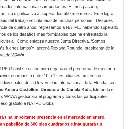
rcados internacionales importantes. El mes pasado,
n hito significativo al superar los 500 miembros. Este logro
monio del trabajo voluntariado de muchas personas. Después
ncia de cuatro años, regresamos a NATPE, habiendo superado
rios de los desafíos más formidables que ha enfrentado la
diovisual. Como enfatiza nuestra Junta Directiva, ‘Somos
s fuertes juntos'», agregó Roxana Rotundo, presidenta de la
tiva de WAWA.
E Global se unirán para organizar el programa de mentoría
omen
, compuesto entre 10 a 12 estudiantes mujeres de
diovisuales de la Universidad Internacional de la Florida, con
s-Amaro Castellón, Directora de Canela Kids
, liderando el
o. WAWA gestionará el programa y todas las participantes
ceso gratuito a NATPE Global.
á una importante presencia en el mercado en enero,
un pabellón de 600 pies cuadrados e inaugurará un