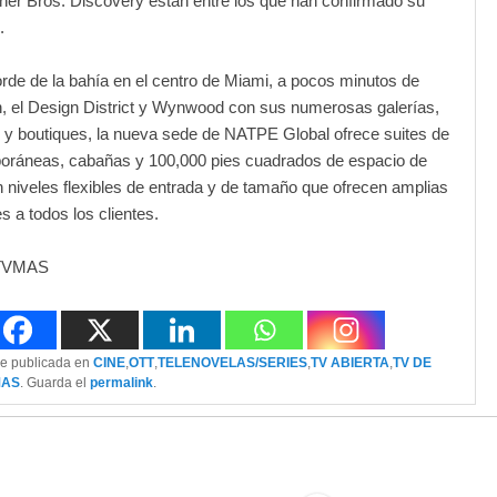
ner Bros. Discovery están entre los que han confirmado su
.
orde de la bahía en el centro de Miami, a pocos minutos de
, el Design District y Wynwood con sus numerosas galerías,
 y boutiques, la nueva sede de NATPE Global ofrece suites de
poráneas, cabañas y 100,000 pies cuadrados de espacio de
n niveles flexibles de entrada y de tamaño que ofrecen amplias
s a todos los clientes.
 TVMAS
ue publicada en
CINE
,
OTT
,
TELENOVELAS/SERIES
,
TV ABIERTA
,
TV DE
MAS
. Guarda el
permalink
.