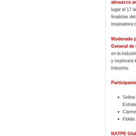
almuerzo 
lugar el 17 d
finalistas d
inspiradora 
Moderado p
General de
en la indust
y explorará 
industria.
Participant
Selina
Estrat
Carmen
Fidela
NATPE Globa