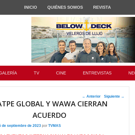
INICIO
QUIÉNES SOMOS
REVISTA
GALERÍA
TV
CINE
ENTREVISTAS
NE
Navegador de
←
Anterior
Siguiente
→
TPE GLOBAL Y WAWA CIERRAN
artículos
ACUERDO
5 de septiembre de 2023
por
TVMAS