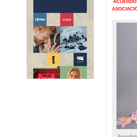
ACUERDOS 
ASOCIACI
Roxana Rot