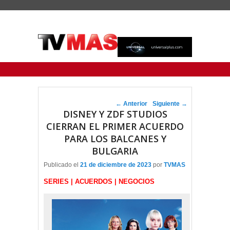
Menu Principal
Saltar al contenido principal
Ir al contenido secundario
Navegador de artículos
←
Anterior
Siguiente
→
DISNEY Y ZDF STUDIOS
CIERRAN EL PRIMER ACUERDO
PARA LOS BALCANES Y
BULGARIA
Publicado el
21 de diciembre de 2023
por
TVMAS
SERIES | ACUERDOS | NEGOCIOS