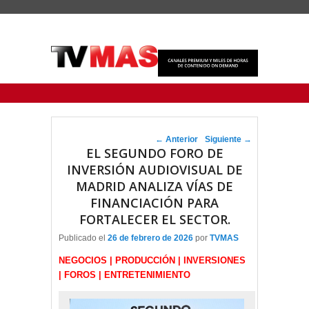
Menu Principal
Saltar al contenido principal
Ir al contenido secundario
Navegador de artículos
←
Anterior
Siguiente
→
EL SEGUNDO FORO DE
INVERSIÓN AUDIOVISUAL DE
MADRID ANALIZA VÍAS DE
FINANCIACIÓN PARA
FORTALECER EL SECTOR.
Publicado el
26 de febrero de 2026
por
TVMAS
NEGOCIOS | PRODUCCIÓN | INVERSIONES
| FOROS | ENTRETENIMIENTO