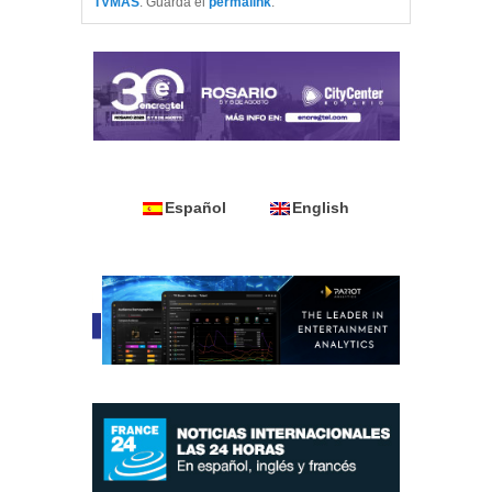
TVMAS
. Guarda el
permalink
.
Español
English