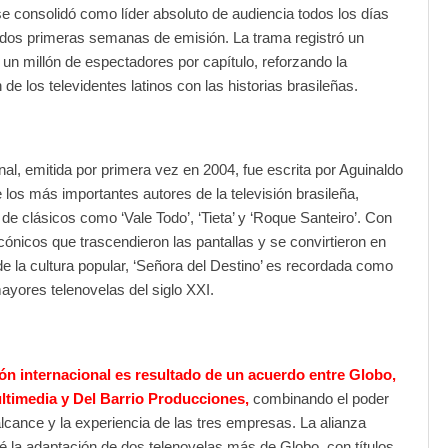
e consolidó como líder absoluto de audiencia todos los días
 dos primeras semanas de emisión. La trama registró un
un millón de espectadores por capítulo, reforzando la
n de los televidentes latinos con las historias brasileñas.
inal, emitida por primera vez en 2004, fue escrita por Aguinaldo
e los más importantes autores de la televisión brasileña,
de clásicos como ‘Vale Todo’, ‘Tieta’ y ‘Roque Santeiro’. Con
cónicos que trascendieron las pantallas y se convirtieron en
de la cultura popular, ‘Señora del Destino’ es recordada como
ayores telenovelas del siglo XXI.
ón internacional es resultado de un acuerdo entre Globo,
timedia y Del Barrio Producciones,
combinando el poder
 alcance y la experiencia de las tres empresas. La alianza
é la adaptación de dos telenovelas más de Globo, con títulos