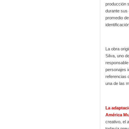
producción s
durante sus
promedio de 
identificació
La obra orig
Silva, uno d
responsable 
personajes i
referencias 
una de las m
La adaptaci
América Mul
creativo, el
todavía prev