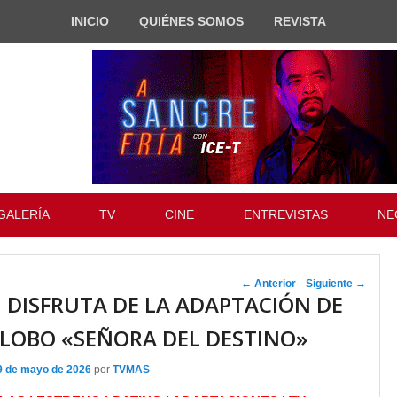
INICIO
QUIÉNES SOMOS
REVISTA
GALERÍA
TV
CINE
ENTREVISTAS
NE
Navegador de
←
Anterior
Siguiente
→
 DISFRUTA DE LA ADAPTACIÓN DE
artículos
LOBO «SEÑORA DEL DESTINO»
9 de mayo de 2026
por
TVMAS