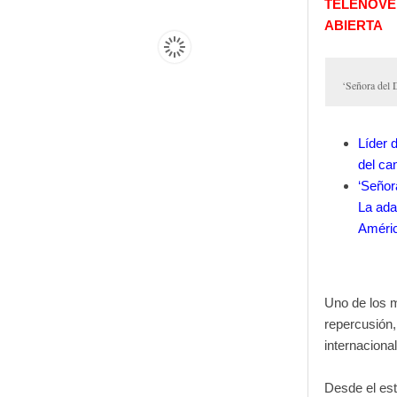
TELENOVEL
ABIERTA
‘Señora del 
Líder d
del ca
‘Señor
La ada
Améric
Uno de los 
repercusión,
internaciona
Desde el estr