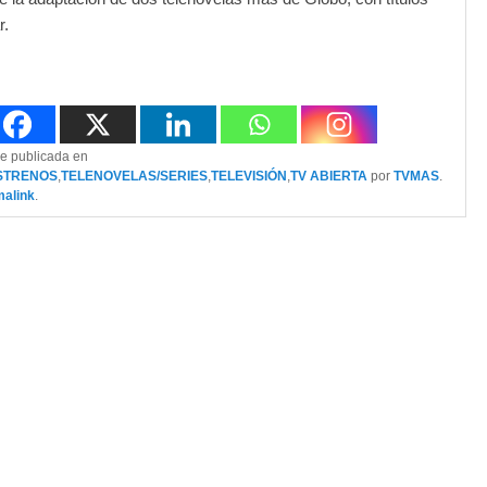
r.
ue publicada en
STRENOS
,
TELENOVELAS/SERIES
,
TELEVISIÓN
,
TV ABIERTA
por
TVMAS
.
malink
.