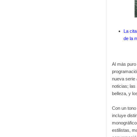
La cita
de la 
Al más puro 
programación
nueva serie 
noticias; las
belleza, y l
Con un tono 
incluye dist
monográficos
estilistas, 