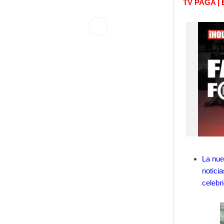
TV PAGA |
La nue
noticia
celebr