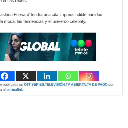
n en las redes.
Fashion Forward’ tendrá una cita imprescindible para los
a moda, las tendencias y el universo celebrity.
ue publicada en
OTT
,
SERIES
,
TELEVISIÓN
,
TV ABIERTA
,
TV DE PAGO
por
da el
permalink
.