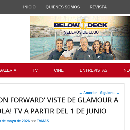
INICIO
QUIÉNES SOMOS
REVISTA
GALERÍA
TV
CINE
ENTREVISTAS
NE
Navegador de
←
Anterior
Siguiente
→
ION FORWARD’ VISTE DE GLAMOUR A
artículos
LA! TV A PARTIR DEL 1 DE JUNIO
9 de mayo de 2026
por
TVMAS