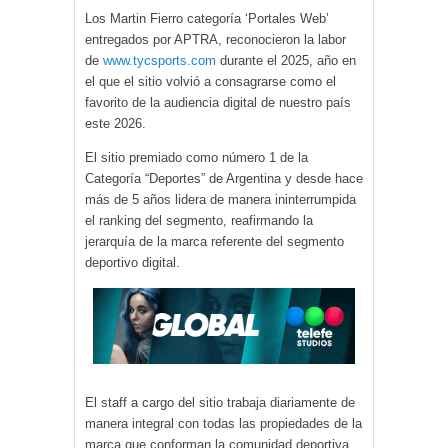
Los Martin Fierro categoría ‘Portales Web’
entregados por APTRA, reconocieron la labor
de
www.tycsports.com
durante el 2025, año en
el que el sitio volvió a consagrarse como el
favorito de la audiencia digital de nuestro país
este 2026.
El sitio premiado como número 1 de la
Categoría “Deportes” de Argentina y desde hace
más de 5 años lidera de manera ininterrumpida
el ranking del segmento, reafirmando la
jerarquía de la marca referente del segmento
deportivo digital.
El staff a cargo del sitio trabaja diariamente de
manera integral con todas las propiedades de la
marca que conforman la comunidad deportiva