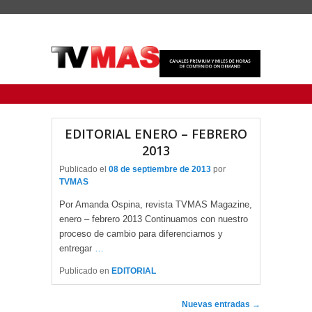
Menu Principal
Saltar al contenido principal
Ir al contenido secundario
EDITORIAL ENERO – FEBRERO
2013
Publicado el
08 de septiembre de 2013
por
TVMAS
Por Amanda Ospina, revista TVMAS Magazine,
enero – febrero 2013 Continuamos con nuestro
proceso de cambio para diferenciarnos y
entregar
…
Publicado en
EDITORIAL
Navegador de artículos
Nuevas entradas
→