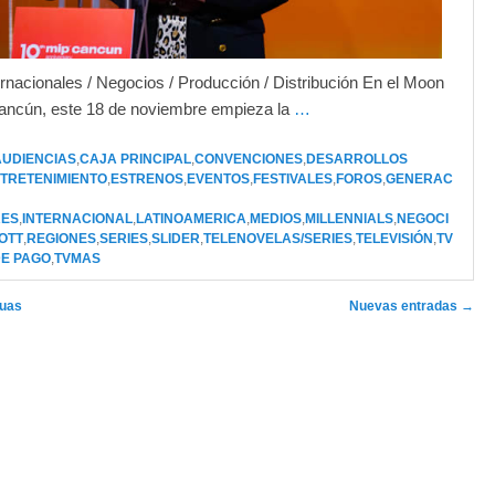
rnacionales / Negocios / Producción / Distribución En el Moon
ancún, este 18 de noviembre empieza la
…
AUDIENCIAS
,
CAJA PRINCIPAL
,
CONVENCIONES
,
DESARROLLOS
TRETENIMIENTO
,
ESTRENOS
,
EVENTOS
,
FESTIVALES
,
FOROS
,
GENERAC
RES
,
INTERNACIONAL
,
LATINOAMERICA
,
MEDIOS
,
MILLENNIALS
,
NEGOCI
OTT
,
REGIONES
,
SERIES
,
SLIDER
,
TELENOVELAS/SERIES
,
TELEVISIÓN
,
TV
DE PAGO
,
TVMAS
rtículos
guas
Nuevas entradas
→