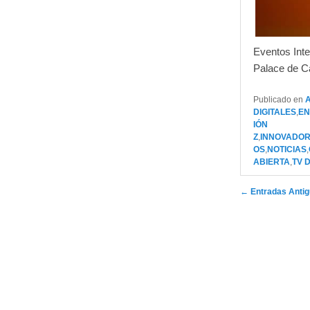
Eventos Inte
Palace de C
Publicado en
DIGITALES
,
EN
IÓN
Z
,
INNOVADO
OS
,
NOTICIAS
,
ABIERTA
,
TV 
Navegador de a
←
Entradas Anti