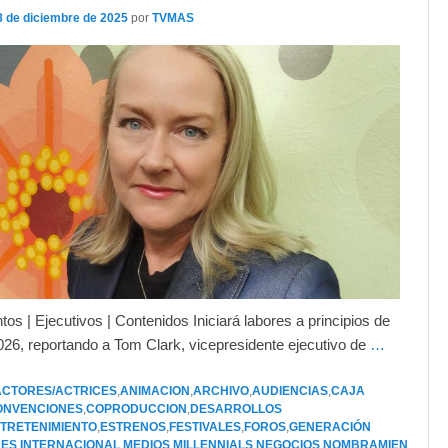
8 de diciembre de 2025
por
TVMAS
s | Ejecutivos | Contenidos Iniciará labores a principios de
026, reportando a Tom Clark, vicepresidente ejecutivo de
…
ACTORES/ACTRICES
,
ANIMACION
,
ARCHIVO
,
AUDIENCIAS
,
CAJA
ONVENCIONES
,
COPRODUCCION
,
DESARROLLOS
TRETENIMIENTO
,
ESTRENOS
,
FESTIVALES
,
FOROS
,
GENERACIÓN
RES
,
INTERNACIONAL
,
MEDIOS
,
MILLENNIALS
,
NEGOCIOS
,
NOMBRAMIEN