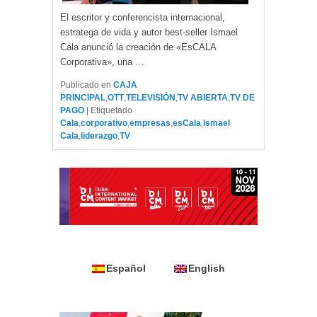
El escritor y conferencista internacional,
estratega de vida y autor best-seller Ismael
Cala anunció la creación de «EsCALA
Corporativa», una
…
Publicado en
CAJA
PRINCIPAL
,
OTT
,
TELEVISIÓN
,
TV ABIERTA
,
TV DE
PAGO
|
Etiquetado
Cala
,
corporativo
,
empresas
,
esCala
,
Ismael
Cala
,
liderazgo
,
TV
Español
English