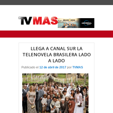
Menu Principal
Saltar al contenido principal
Ir al contenido secundario
LLEGA A CANAL SUR LA
TELENOVELA BRASILERA LADO
A LADO
Publicado el
12 de abril de 2017
por
TVMAS