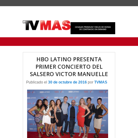
Menu Principal
Saltar al contenido principal
Ir al contenido secundario
HBO LATINO PRESENTA
PRIMER CONCIERTO DEL
SALSERO VICTOR MANUELLE
Publicado el
30 de octubre de 2016
por
TVMAS