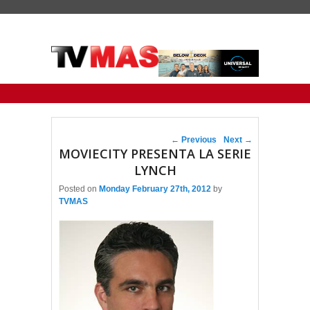
Primary menu
Skip to primary content
Skip to secondary content
Post navigation
←
Previous
Next
→
MOVIECITY PRESENTA LA SERIE
LYNCH
Posted on
Monday February 27th, 2012
by
TVMAS