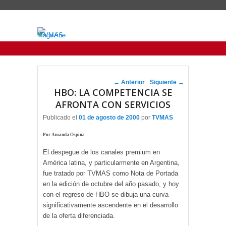
Menu Principal
Saltar al contenido principal
Ir al contenido secundario
Navegador de artículos
←
Anterior
Siguiente
→
HBO: LA COMPETENCIA SE
AFRONTA CON SERVICIOS
Publicado el
01 de agosto de 2000
por
TVMAS
Por Amanda Ospina
El despegue de los canales premium en
América latina, y particularmente en Argentina,
fue tratado por TVMAS como Nota de Portada
en la edición de octubre del año pasado, y hoy
con el regreso de HBO se dibuja una curva
significativamente ascendente en el desarrollo
de la oferta diferenciada.