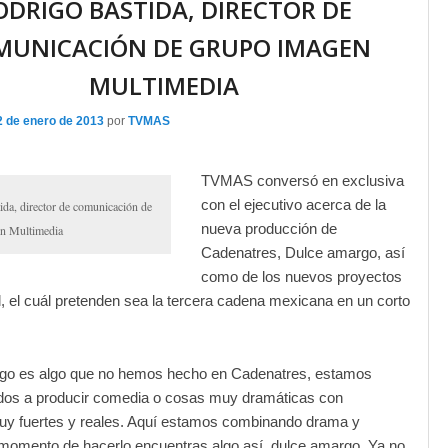
ODRIGO BASTIDA, DIRECTOR DE
MUNICACIÓN DE GRUPO IMAGEN
MULTIMEDIA
2 de enero de 2013
por
TVMAS
TVMAS conversó en exclusiva
con el ejecutivo acerca de la
ida, director de comunicación de
nueva producción de
n Multimedia
Cadenatres, Dulce amargo, así
como de los nuevos proyectos
l, el cuál pretenden sea la tercera cadena mexicana en un corto
go es algo que no hemos hecho en Cadenatres, estamos
os a producir comedia o cosas muy dramáticas con
uy fuertes y reales. Aquí estamos combinando drama y
 momento de hacerlo encuentras algo así, dulce amargo. Ya no