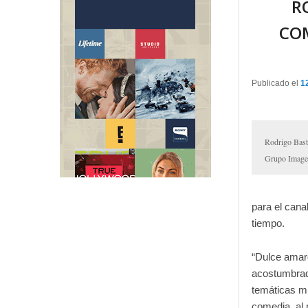
R
CO
Publicado el
1
Rodrigo Bast
Grupo Image
para el cana
tiempo.
“Dulce amar
acostumbrad
temáticas m
comedia, al