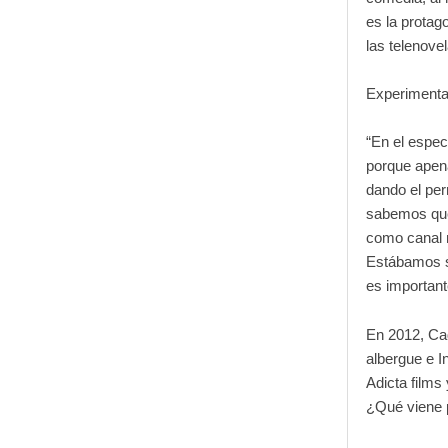
es la protag
las telenove
Experimenta
“En el espec
porque apen
dando el per
sabemos que 
como canal 
Estábamos s
es important
En 2012, Ca
albergue e I
Adicta film
¿Qué viene 