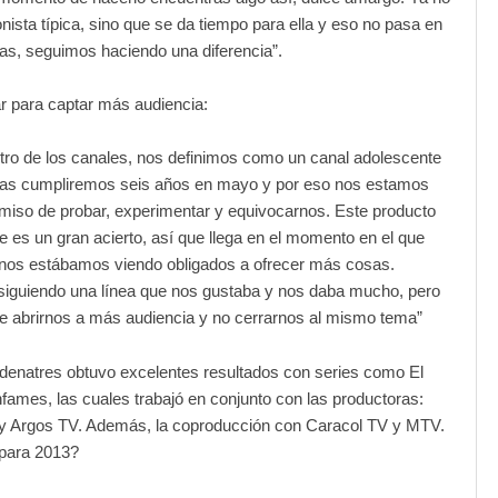
onista típica, sino que se da tiempo para ella y eso no pasa en
las, seguimos haciendo una diferencia”.
r para captar más audiencia:
tro de los canales, nos definimos como un canal adolescente
as cumpliremos seis años en mayo y por eso nos estamos
miso de probar, experimentar y equivocarnos. Este producto
es un gran acierto, así que llega en el momento en el que
nos estábamos viendo obligados a ofrecer más cosas.
iguiendo una línea que nos gustaba y nos daba mucho, pero
e abrirnos a más audiencia y no cerrarnos al mismo tema”
denatres obtuvo excelentes resultados con series como El
nfames, las cuales trabajó en conjunto con las productoras:
s y Argos TV. Además, la coproducción con Caracol TV y MTV.
para 2013?