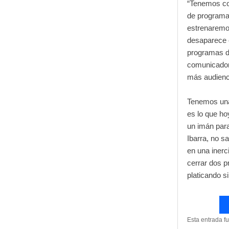
“Tenemos co
de programac
estrenaremo
desaparece 
programas d
comunicador
más audienc
Tenemos una
es lo que h
un imán par
Ibarra, no s
en una inerc
cerrar dos 
platicando s
Esta entrada f