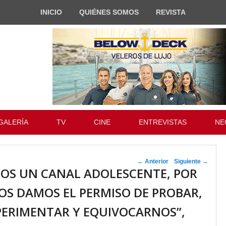
INICIO
QUIÉNES SOMOS
REVISTA
GALERÍA
TV
CINE
ENTREVISTAS
NE
Navegador de
←
Anterior
Siguiente
→
OS UN CANAL ADOLESCENTE, POR
artículos
OS DAMOS EL PERMISO DE PROBAR,
PERIMENTAR Y EQUIVOCARNOS”,