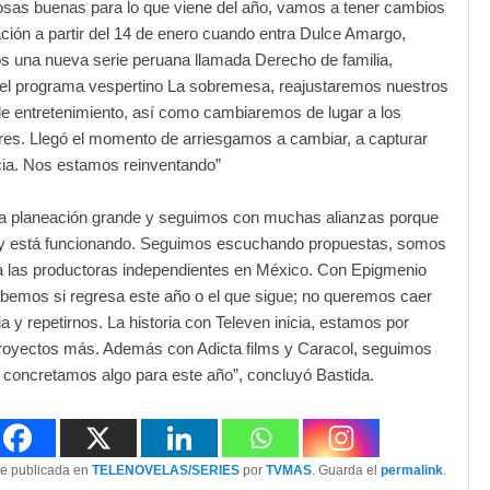
sas buenas para lo que viene del año, vamos a tener cambios
ión a partir del 14 de enero cuando entra Dulce Amargo,
s una nueva serie peruana llamada Derecho de familia,
el programa vespertino La sobremesa, reajustaremos nuestros
e entretenimiento, así como cambiaremos de lugar a los
es. Llegó el momento de arriesgamos a cambiar, a capturar
ia. Nos estamos reinventando”
 planeación grande y seguimos con muchas alianzas porque
oy está funcionando. Seguimos escuchando propuestas, somos
a las productoras independientes en México. Con Epigmenio
abemos si regresa este año o el que sigue; no queremos caer
ia y repetirnos. La historia con Televen inicia, estamos por
proyectos más. Además con Adicta films y Caracol, seguimos
i concretamos algo para este año”, concluyó Bastida.
ue publicada en
TELENOVELAS/SERIES
por
TVMAS
. Guarda el
permalink
.