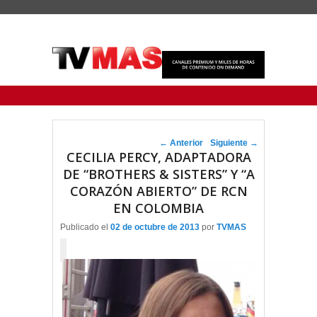
Menu Principal
Saltar al contenido principal
Ir al contenido secundario
Navegador de artículos
←
Anterior
Siguiente
→
CECILIA PERCY, ADAPTADORA
DE “BROTHERS & SISTERS” Y “A
CORAZÓN ABIERTO” DE RCN
EN COLOMBIA
Publicado el
02 de octubre de 2013
por
TVMAS