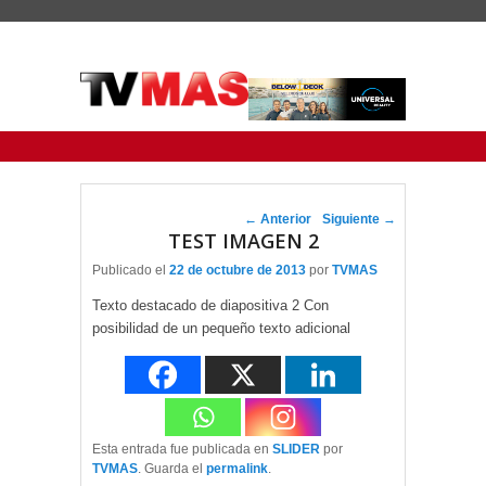
Menu Principal
Saltar al contenido principal
Ir al contenido secundario
Navegador de artículos
←
Anterior
Siguiente
→
TEST IMAGEN 2
Publicado el
22 de octubre de 2013
por
TVMAS
Texto destacado de diapositiva 2 Con
posibilidad de un pequeño texto adicional
Esta entrada fue publicada en
SLIDER
por
TVMAS
. Guarda el
permalink
.