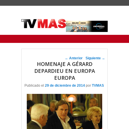
Menu Principal
Saltar al contenido principal
Ir al contenido secundario
Navegador de artículos
←
Anterior
Siguiente
→
HOMENAJE A GÉRARD
DEPARDIEU EN EUROPA
EUROPA
Publicado el
29 de diciembre de 2014
por
TVMAS