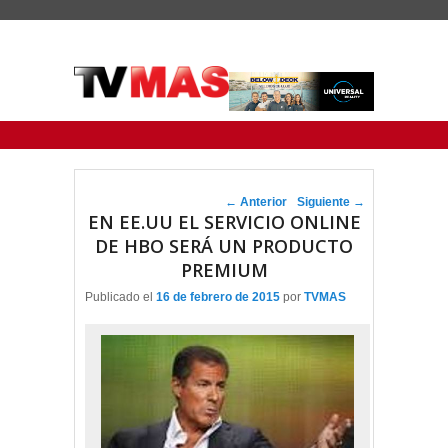
Menu Principal
Saltar al contenido principal
Ir al contenido secundario
Navegador de artículos
←
Anterior
Siguiente
→
EN EE.UU EL SERVICIO ONLINE
DE HBO SERÁ UN PRODUCTO
PREMIUM
Publicado el
16 de febrero de 2015
por
TVMAS