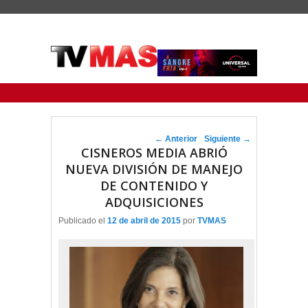
Menu Principal
Saltar al contenido principal
Ir al contenido secundario
Navegador de artículos
←
Anterior
Siguiente
→
CISNEROS MEDIA ABRIÓ
NUEVA DIVISIÓN DE MANEJO
DE CONTENIDO Y
ADQUISICIONES
Publicado el
12 de abril de 2015
por
TVMAS