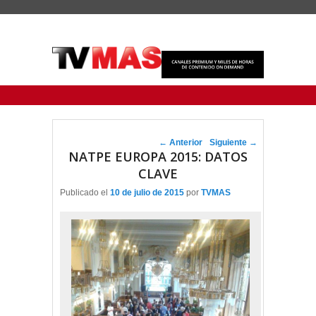
Menu Principal
Saltar al contenido principal
Ir al contenido secundario
Navegador de artículos
←
Anterior
Siguiente
→
NATPE EUROPA 2015: DATOS
CLAVE
Publicado el
10 de julio de 2015
por
TVMAS